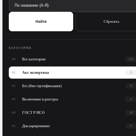
Сбросить
Найти
КАТЕГОРИИ
Все категории
213
00
Акт экспертизы
3
01
Без (био сертификация)
15
02
Включение в реестры
4
03
ГОСТ Р ИСО
30
04
Декларирование
9
05