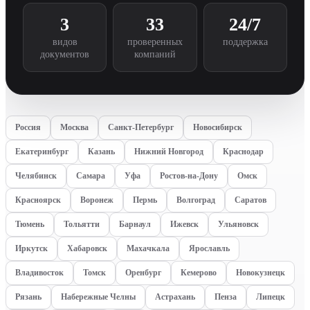
3
33
24/7
видов
проверенных
поддержка
документов
компаний
Россия
Москва
Санкт-Петербург
Новосибирск
Екатеринбург
Казань
Нижний Новгород
Краснодар
Челябинск
Самара
Уфа
Ростов-на-Дону
Омск
Красноярск
Воронеж
Пермь
Волгоград
Саратов
Тюмень
Тольятти
Барнаул
Ижевск
Ульяновск
Иркутск
Хабаровск
Махачкала
Ярославль
Владивосток
Томск
Оренбург
Кемерово
Новокузнецк
Рязань
Набережные Челны
Астрахань
Пенза
Липецк