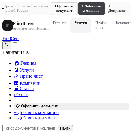
Проверенные исполнители
Оформить
+ Добавить
+
по всей России
документ
компанию
Документ
FindCert
Главная
Услуги
Прайс-
Компан
F
лист
Агрегатор сертификации
FindCert
🔍
Навигация
✕
🏠
Главная
📄
Услуги
💰
Прайс-лист
🏢
Компании
📰
Статьи
ℹ️
О нас
📋
Оформить документ
+
Добавить компанию
+
Добавить документ
Найти