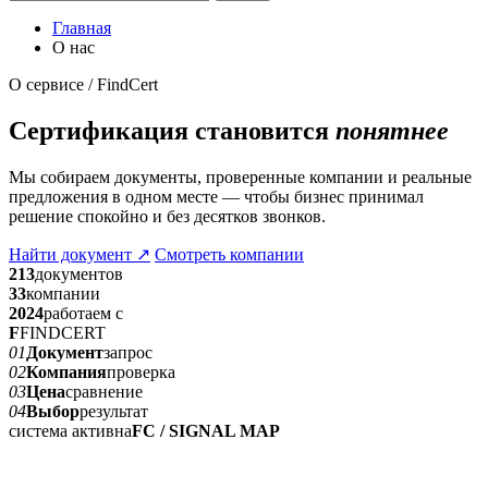
Главная
О нас
О сервисе / FindCert
Сертификация становится
понятнее
Мы собираем документы, проверенные компании и реальные
предложения в одном месте — чтобы бизнес принимал
решение спокойно и без десятков звонков.
Найти документ
↗
Смотреть компании
213
документов
33
компании
2024
работаем с
F
FINDCERT
01
Документ
запрос
02
Компания
проверка
03
Цена
сравнение
04
Выбор
результат
система активна
FC / SIGNAL MAP