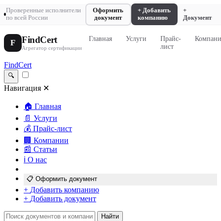
Проверенные исполнители
Оформить
+ Добавить
+
по всей России
документ
компанию
Документ
FindCert
Главная
Услуги
Прайс-
Компан
F
лист
Агрегатор сертификации
FindCert
🔍
Навигация
✕
🏠
Главная
📄
Услуги
💰
Прайс-лист
🏢
Компании
📰
Статьи
ℹ️
О нас
📋
Оформить документ
+
Добавить компанию
+
Добавить документ
Найти