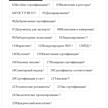
02
Без (био сертификация)
03
Включение в реестры
15
4
04
ГОСТ Р ИСО
05
Декларирование
30
9
06
Добровольная сертификация
2
07
Документы для экспорта
08
Испытания и измерения
2
2
09
Лабораторные испытания
10
Лицензирование
5
10
11
Маркетинг
12
Международное ISO
13
НТД
1
14
23
14
Обучение
15
Обязательная сертификация
6
1
16
Отказные письма
17
Пожарная сертификация
3
9
18
Санитарный надзор
19
Сертификаты соответствия
3
4
20
Сертификация услуг
21
Таможня
1
28
22
Технические регламенты
23
Эко сертификация
7
7
24
Экологическое проектирование
12
25
Юридический консалтинг
3