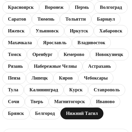
Красноярск
Воронеж
Пермь
Волгоград
Саратов
Тюмень
Тольятти
Барнаул
Ижевск
Ульяновск
Иркутск
Хабаровск
Махачкала
Ярославль
Владивосток
Томск
Оренбург
Кемерово
Новокузнецк
Рязань
Набережные Челны
Астрахань
Пенза
Липецк
Киров
Чебоксары
Тула
Калининград
Курск
Ставрополь
Сочи
Тверь
Магнитогорск
Иваново
Брянск
Белгород
Нижний Тагил