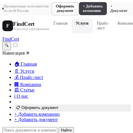
Проверенные исполнители
Оформить
+ Добавить
+
по всей России
документ
компанию
Документ
FindCert
Главная
Услуги
Прайс-
Компан
F
лист
Агрегатор сертификации
FindCert
🔍
Навигация
✕
🏠
Главная
📄
Услуги
💰
Прайс-лист
🏢
Компании
📰
Статьи
ℹ️
О нас
📋
Оформить документ
+
Добавить компанию
+
Добавить документ
Найти