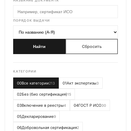
НАЗВАНИЕ ДОКУМЕНТА
ПОРЯДОК ВЫДАЧИ
Сбросить
Найти
КАТЕГОРИИ
00
Все категории
01
Акт экспертизы
213
3
02
Без (био сертификация)
15
03
Включение в реестры
04
ГОСТ Р ИСО
4
30
05
Декларирование
9
06
Добровольная сертификация
2