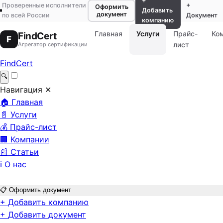
+
Проверенные исполнители
+
Оформить
Добавить
документ
по всей России
Документ
компанию
Главная
Услуги
Прайс-
Ко
FindCert
F
лист
Агрегатор сертификации
FindCert
🔍
Навигация
✕
🏠
Главная
📄
Услуги
💰
Прайс-лист
🏢
Компании
📰
Статьи
ℹ️
О нас
📋
Оформить документ
+
Добавить компанию
+
Добавить документ