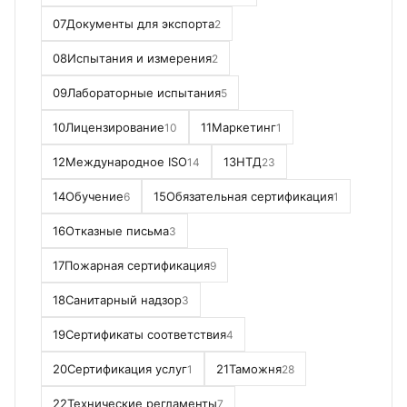
07
Документы для экспорта
2
08
Испытания и измерения
2
09
Лабораторные испытания
5
10
Лицензирование
11
Маркетинг
10
1
12
Международное ISO
13
НТД
14
23
14
Обучение
15
Обязательная сертификация
6
1
16
Отказные письма
3
17
Пожарная сертификация
9
18
Санитарный надзор
3
19
Сертификаты соответствия
4
20
Сертификация услуг
21
Таможня
1
28
22
Технические регламенты
7