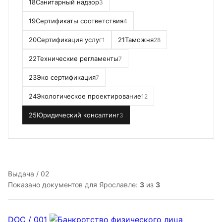
18
Санитарный надзор
3
19
Сертификаты соответствия
4
20
Сертификация услуг
21
Таможня
1
28
22
Технические регламенты
7
23
Эко сертификация
7
24
Экологическое проектирование
12
25
Юридический консалтинг
3
Выдача / 02
Показано документов для Ярославле:
3
из
3
DOC / 001