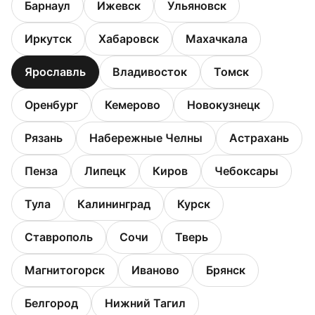
Барнаул
Ижевск
Ульяновск
Иркутск
Хабаровск
Махачкала
Ярославль
Владивосток
Томск
Оренбург
Кемерово
Новокузнецк
Рязань
Набережные Челны
Астрахань
Пенза
Липецк
Киров
Чебоксары
Тула
Калининград
Курск
Ставрополь
Сочи
Тверь
Магнитогорск
Иваново
Брянск
Белгород
Нижний Тагил