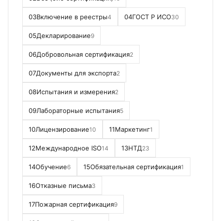
03
Включение в реестры
04
ГОСТ Р ИСО
4
30
05
Декларирование
9
06
Добровольная сертификация
2
07
Документы для экспорта
2
08
Испытания и измерения
2
09
Лабораторные испытания
5
10
Лицензирование
11
Маркетинг
10
1
12
Международное ISO
13
НТД
14
23
14
Обучение
15
Обязательная сертификация
6
1
16
Отказные письма
3
17
Пожарная сертификация
9