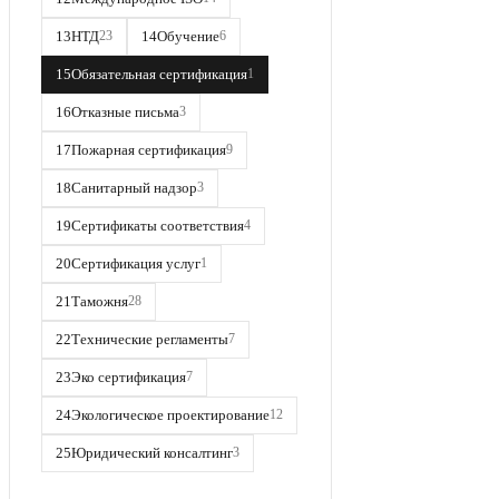
13
НТД
14
Обучение
23
6
15
Обязательная сертификация
1
16
Отказные письма
3
17
Пожарная сертификация
9
18
Санитарный надзор
3
19
Сертификаты соответствия
4
20
Сертификация услуг
1
21
Таможня
28
22
Технические регламенты
7
23
Эко сертификация
7
24
Экологическое проектирование
12
25
Юридический консалтинг
3