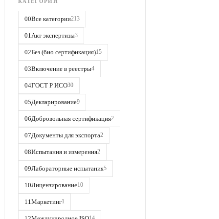
КАТЕГОРИИ
00
Все категории
213
01
Акт экспертизы
3
02
Без (био сертификация)
15
03
Включение в реестры
4
04
ГОСТ Р ИСО
30
05
Декларирование
9
06
Добровольная сертификация
2
07
Документы для экспорта
2
08
Испытания и измерения
2
09
Лабораторные испытания
5
10
Лицензирование
10
11
Маркетинг
1
12
Международное ISO
14