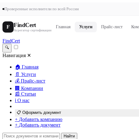
Проверенные исполнители по всей России
FindCert
F
Главная
Услуги
Прайс-лист
Ком
Агрегатор сертификации
FindCert
🔍
Навигация
✕
🏠
Главная
📄
Услуги
💰
Прайс-лист
🏢
Компании
📰
Статьи
ℹ️
О нас
📋
Оформить документ
+
Добавить компанию
+
Добавить документ
Найти