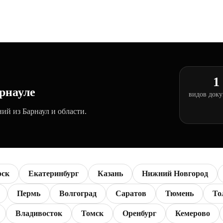
1
рнауле
видов док
ий из Барнаул и области.
рск
Екатеринбург
Казань
Нижний Новгород
Пермь
Волгоград
Саратов
Тюмень
То
Владивосток
Томск
Оренбург
Кемерово