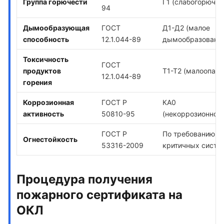
Группа горючести
Г1 (слабогорючие
94
Дымообразующая
ГОСТ
Д1-Д2 (малое
способность
12.1.044-89
дымообразовани
Токсичность
ГОСТ
продуктов
Т1-Т2 (малоопасн
12.1.044-89
горения
Коррозионная
ГОСТ Р
КА0
активность
50810-95
(некоррозионноа
ГОСТ Р
По требованию (
Огнестойкость
53316-2009
критичных систе
Процедура получения
пожарного сертификата на
ОКЛ