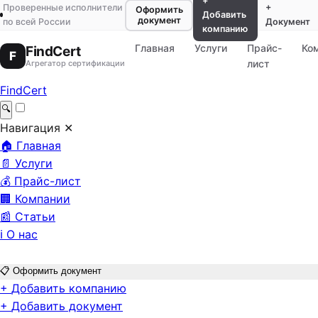
+
Проверенные исполнители
+
Оформить
Добавить
документ
по всей России
Документ
компанию
Главная
Услуги
Прайс-
Ко
FindCert
F
лист
Агрегатор сертификации
FindCert
🔍
Навигация
✕
🏠
Главная
📄
Услуги
💰
Прайс-лист
🏢
Компании
📰
Статьи
ℹ️
О нас
📋
Оформить документ
+
Добавить компанию
+
Добавить документ