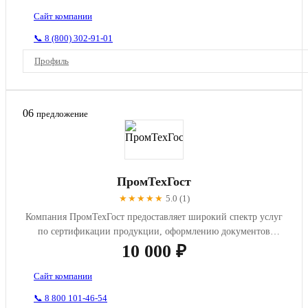
Сайт компании
📞 8 (800) 302-91-01
Профиль
06
предложение
ПромТехГост
★★★★★
5.0 (1)
Компания ПромТехГост предоставляет широкий спектр услуг
по сертификации продукции, оформлению документов
соответствия, р...
10 000 ₽
Сайт компании
📞 8 800 101-46-54