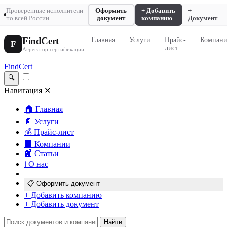
Проверенные исполнители
Оформить
+ Добавить
+
по всей России
документ
компанию
Документ
FindCert
Главная
Услуги
Прайс-
Компан
F
лист
Агрегатор сертификации
FindCert
🔍
Навигация
✕
🏠
Главная
📄
Услуги
💰
Прайс-лист
🏢
Компании
📰
Статьи
ℹ️
О нас
📋
Оформить документ
+
Добавить компанию
+
Добавить документ
Найти