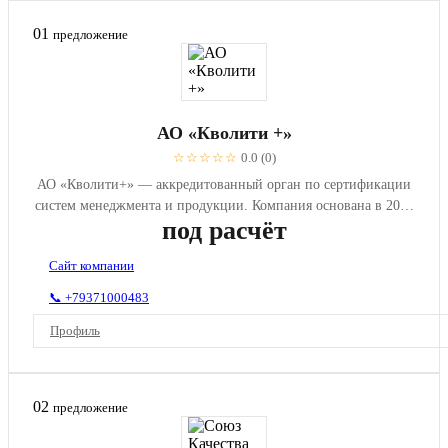
01
предложение
АО «Кволити +»
☆☆☆☆☆
0.0 (0)
АО «Кволити+» — аккредитованный орган по сертификации
систем менеджмента и продукции. Компания основана в 2022
под расчёт
году на б...
Сайт компании
📞 +79371000483
Профиль
02
предложение