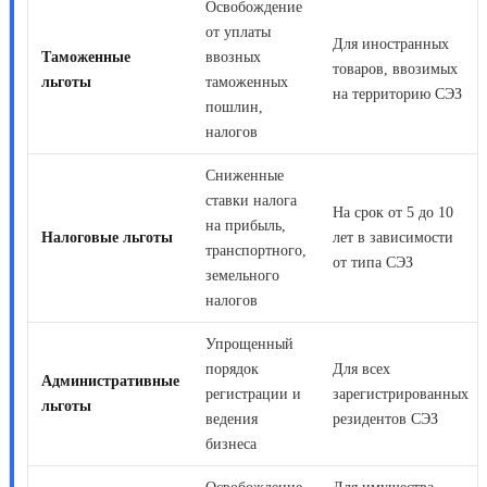
Освобождение
от уплаты
Для иностранных
Таможенные
ввозных
товаров, ввозимых
льготы
таможенных
на территорию СЭЗ
пошлин,
налогов
Сниженные
ставки налога
На срок от 5 до 10
на прибыль,
Налоговые льготы
лет в зависимости
транспортного,
от типа СЭЗ
земельного
налогов
Упрощенный
порядок
Для всех
Административные
регистрации и
зарегистрированных
льготы
ведения
резидентов СЭЗ
бизнеса