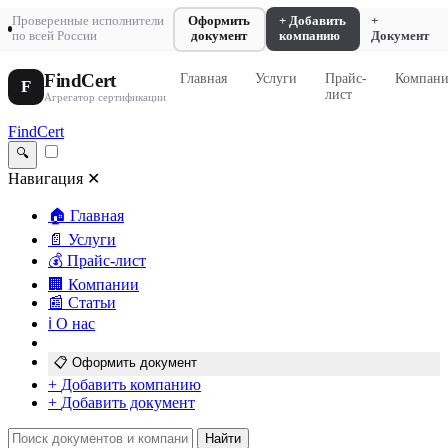
Проверенные исполнители
Оформить
+ Добавить
+
по всей России
документ
компанию
Документ
FindCert
Главная
Услуги
Прайс-
Компан
F
лист
Агрегатор сертификации
FindCert
🔍
Навигация
✕
🏠
Главная
📄
Услуги
💰
Прайс-лист
🏢
Компании
📰
Статьи
ℹ️
О нас
📋
Оформить документ
+
Добавить компанию
+
Добавить документ
Найти