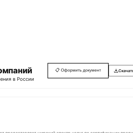
омпаний
📋
Оформить документ
Скачат
ения в России
ст предоставляет широкий спектр услуг по сертификации проду