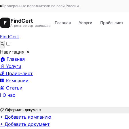
Проверенные исполнители по всей России
FindCert
F
Главная
Услуги
Прайс-лист
Агрегатор сертификации
FindCert
🔍
Навигация
✕
🏠
Главная
📄
Услуги
💰
Прайс-лист
🏢
Компании
📰
Статьи
ℹ️
О нас
📋
Оформить документ
+
Добавить компанию
+
Добавить документ