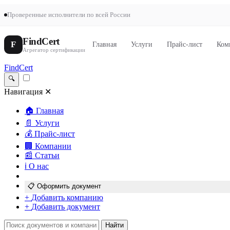
Проверенные исполнители по всей России
FindCert
F
Главная
Услуги
Прайс-лист
Ком
Агрегатор сертификации
FindCert
🔍
Навигация
✕
🏠
Главная
📄
Услуги
💰
Прайс-лист
🏢
Компании
📰
Статьи
ℹ️
О нас
📋
Оформить документ
+
Добавить компанию
+
Добавить документ
Найти