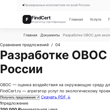
Проверенные исполнители по всей России
FindCert
F
Главная
Услуги
Агрегатор сертификации
Главная
Документы
Разработке ОВОС для экол
Сравнение предложений / 04
Разработке ОВОС 
России
ОВОС — оценка воздействия на окружающую среду для
FindCert.ru — агрегатор услуг по экологическому проек.
Скачать PDF
↓
Получить предложения
↗
1
предложение
200 000 ₽
минимальная цена