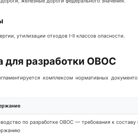
дороги, железные дороги федерального значения.
ы
ргии, утилизации отходов I-II классов опасности.
а для разработки ОВОС
егламентируется комплексом нормативных документо
ержание
оводство по разработке ОВОС
— требования к составу 
ержанию