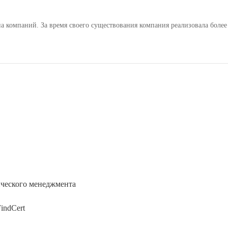
Haensch Group – международная группа компаний. За время своего существования компания реализ
ического менеджмента
indCert