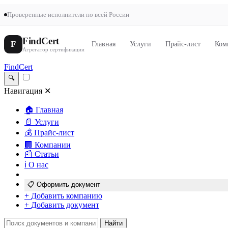
Проверенные исполнители по всей России
FindCert
F
Главная
Услуги
Прайс-лист
Ком
Агрегатор сертификации
FindCert
🔍
Навигация
✕
🏠
Главная
📄
Услуги
💰
Прайс-лист
🏢
Компании
📰
Статьи
ℹ️
О нас
📋
Оформить документ
+
Добавить компанию
+
Добавить документ
Найти