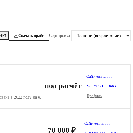
ент
Скачать прайс
Сортировка:
Сайт компании
под расчёт
📞 +79371000483
Профиль
на в 2022 году на б...
Сайт компании
70 000 ₽
📞 8 (800) 550-10-67