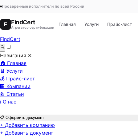
Проверенные исполнители по всей России
FindCert
F
Главная
Услуги
Прайс-лист
Агрегатор сертификации
FindCert
🔍
Навигация
✕
🏠
Главная
📄
Услуги
💰
Прайс-лист
🏢
Компании
📰
Статьи
ℹ️
О нас
📋
Оформить документ
+
Добавить компанию
+
Добавить документ