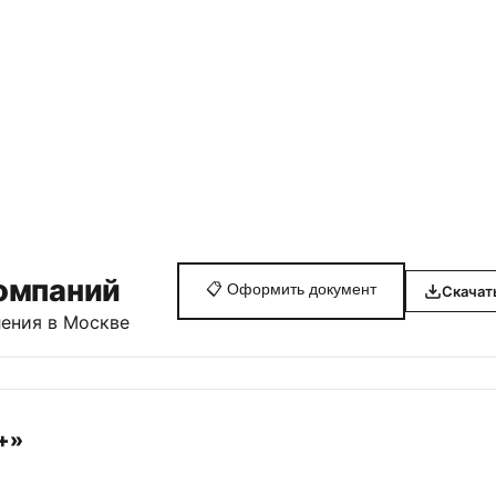
омпаний
📋
Оформить документ
Скачат
ения в Москве
+»