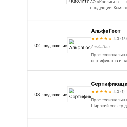
АО «Кволити+» — 
продукции. Компани
АльфаГост
★★★★☆
4.3 (13)
02
предложение
АльфаГост
Профессиональные
сертификатов и р
Сертификаци
★★★★☆
4.0 (1)
03
предложение
Профессиональные
Широкий спектр до