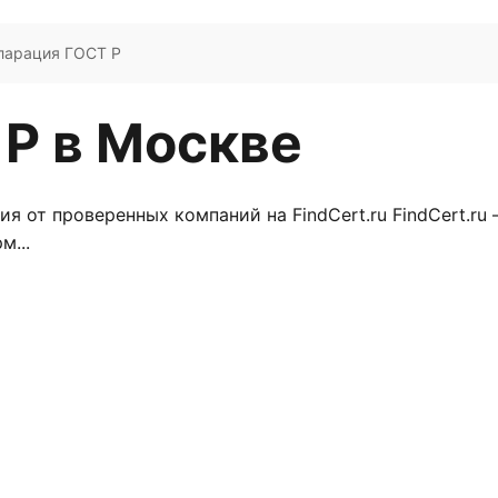
ларация ГОСТ Р
Р в Москве
 от проверенных компаний на FindCert.ru FindCert.ru 
м...