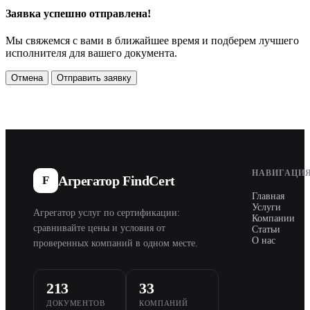
Заявка успешно отправлена!
Мы свяжемся с вами в ближайшее время и подберем лучшего
исполнителя для вашего документа.
Отмена
Отправить заявку
НАВИГАЦИ
Агрегатор FindCert
F
Главная
Услуги
Агрегатор услуг по сертификации:
Компании
сравнивайте цены и условия от
Статьи
О нас
проверенных компаний в одном месте.
213
33
ДОКУМЕНТОВ
КОМПАНИЙ