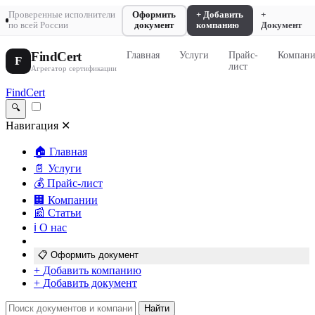
Проверенные исполнители
Оформить
+ Добавить
+
по всей России
документ
компанию
Документ
FindCert
Главная
Услуги
Прайс-
Компан
F
лист
Агрегатор сертификации
FindCert
🔍
Навигация
✕
🏠
Главная
📄
Услуги
💰
Прайс-лист
🏢
Компании
📰
Статьи
ℹ️
О нас
📋
Оформить документ
+
Добавить компанию
+
Добавить документ
Найти