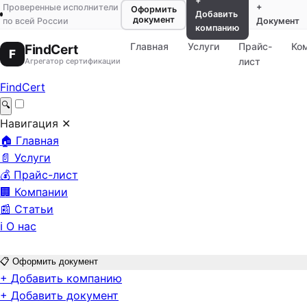
+
Проверенные исполнители
+
Оформить
Добавить
документ
по всей России
Документ
компанию
Главная
Услуги
Прайс-
Ко
FindCert
F
лист
Агрегатор сертификации
FindCert
🔍
Навигация
✕
🏠
Главная
📄
Услуги
💰
Прайс-лист
🏢
Компании
📰
Статьи
ℹ️
О нас
📋
Оформить документ
+
Добавить компанию
+
Добавить документ