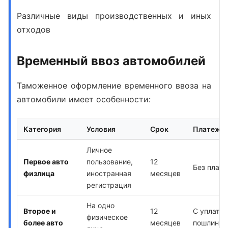
Различные виды производственных и иных
отходов
Временный ввоз автомобилей
Таможенное оформление временного ввоза на
автомобили
имеет особенности:
Категория
Условия
Срок
Платежи
Личное
Первое авто
пользование,
12
Без плат
физлица
иностранная
месяцев
регистрация
На одно
Второе и
12
С уплатой
физическое
более авто
месяцев
пошлин