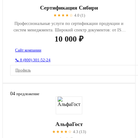
Сертификация Сибири
★★★★☆
4.0 (1)
Профессиональные услуги по сертификации продукции и
систем менеджмента. Широкий спектр документов: от ISO
сертификатов д...
10 000 ₽
Сайт компании
📞 8 (800) 301-52-24
Профиль
04
предложение
АльфаГост
★★★★☆
4.3 (13)