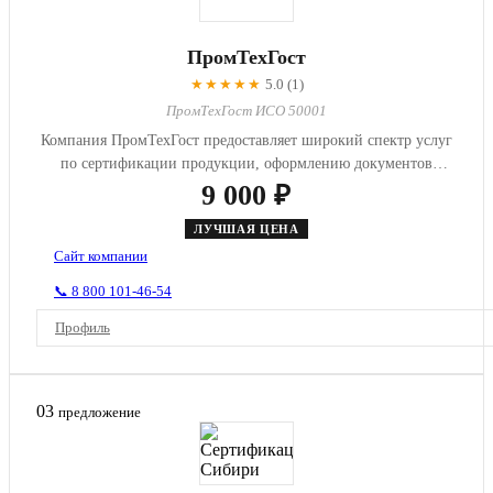
ПромТехГост
★★★★★
5.0 (1)
ПромТехГост ИСО 50001
Компания ПромТехГост предоставляет широкий спектр услуг
по сертификации продукции, оформлению документов
соответствия, р...
9 000 ₽
ЛУЧШАЯ ЦЕНА
Сайт компании
📞 8 800 101-46-54
Профиль
03
предложение