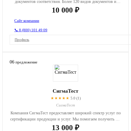
документов соответствия. Более 120 видов документов и
сертификатов.
10 000 ₽
Сайт компании
📞 8 (800) 101 49 09
Профиль
06
предложение
СигмаТест
★★★★★
5.0 (1)
СигмаТест
Компания СигмаТест предоставляет широкий спектр услуг по
сертификации продукции и услуг. Мы помогаем получить все
необхо...
13 000 ₽