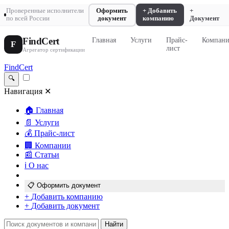
Проверенные исполнители
Оформить
+ Добавить
+
по всей России
документ
компанию
Документ
FindCert
Главная
Услуги
Прайс-
Компан
F
лист
Агрегатор сертификации
FindCert
🔍
Навигация
✕
🏠
Главная
📄
Услуги
💰
Прайс-лист
🏢
Компании
📰
Статьи
ℹ️
О нас
📋
Оформить документ
+
Добавить компанию
+
Добавить документ
Найти