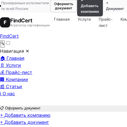
+
Проверенные исполнители
+
Оформить
Добавить
документ
по всей России
Документ
компанию
Главная
Услуги
Прайс-
Ко
FindCert
F
лист
Агрегатор сертификации
FindCert
🔍
Навигация
✕
🏠
Главная
📄
Услуги
💰
Прайс-лист
🏢
Компании
📰
Статьи
ℹ️
О нас
📋
Оформить документ
+
Добавить компанию
+
Добавить документ