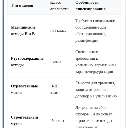
Класс
Особенности
Тип отходов
опасности
лицензирования
Требуется специальное
Медицинские
оборудование для
I-II класс
отходы Б и В
обеззараживания,
дезинфекции
Специальные
Ртутьсодержащие
требования к
I класс
отходы
хранению, герметичная
тара, демеркуризация
Емкости для хранения,
Отработанные
II-III
защита от розлива,
масла
класс
договор на утилизацию
Лицензия на сбор
отходов 1 4
включает
Строительный
IV класс
строительные отходы
мусор
при сборе от