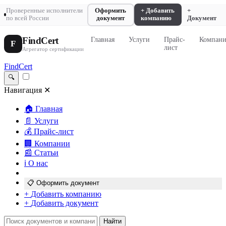
Проверенные исполнители
Оформить
+ Добавить
+
по всей России
документ
компанию
Документ
FindCert
Главная
Услуги
Прайс-
Компан
F
лист
Агрегатор сертификации
FindCert
🔍
Навигация
✕
🏠
Главная
📄
Услуги
💰
Прайс-лист
🏢
Компании
📰
Статьи
ℹ️
О нас
📋
Оформить документ
+
Добавить компанию
+
Добавить документ
Найти