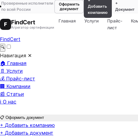
+
Проверенные исполнители
+
Оформить
Добавить
документ
по всей России
Документ
компанию
Главная
Услуги
Прайс-
Ко
FindCert
F
лист
Агрегатор сертификации
FindCert
🔍
Навигация
✕
🏠
Главная
📄
Услуги
💰
Прайс-лист
🏢
Компании
📰
Статьи
ℹ️
О нас
📋
Оформить документ
+
Добавить компанию
+
Добавить документ