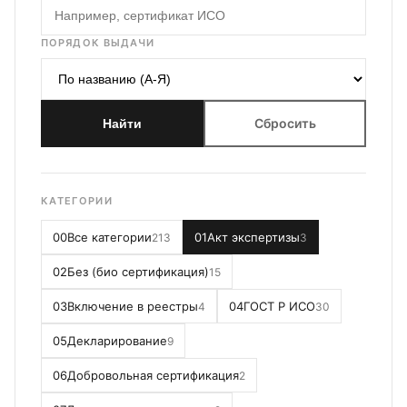
ПОРЯДОК ВЫДАЧИ
Сбросить
Найти
КАТЕГОРИИ
00
Все категории
01
Акт экспертизы
213
3
02
Без (био сертификация)
15
03
Включение в реестры
04
ГОСТ Р ИСО
4
30
05
Декларирование
9
06
Добровольная сертификация
2