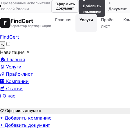
+
Проверенные исполнители
+
Оформить
Добавить
документ
по всей России
Документ
компанию
Главная
Услуги
Прайс-
Ко
FindCert
F
лист
Агрегатор сертификации
FindCert
🔍
Навигация
✕
🏠
Главная
📄
Услуги
💰
Прайс-лист
🏢
Компании
📰
Статьи
ℹ️
О нас
📋
Оформить документ
+
Добавить компанию
+
Добавить документ