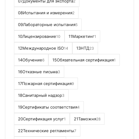
07
Документы для экспорта
2
08
Испытания и измерения
2
09
Лабораторные испытания
5
10
Лицензирование
11
Маркетинг
10
1
12
Международное ISO
13
НТД
14
23
14
Обучение
15
Обязательная сертификация
6
1
16
Отказные письма
3
17
Пожарная сертификация
9
18
Санитарный надзор
3
19
Сертификаты соответствия
4
20
Сертификация услуг
21
Таможня
1
28
22
Технические регламенты
7