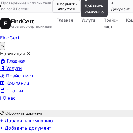
+
Проверенные исполнители
+
Оформить
Добавить
документ
по всей России
Документ
компанию
Главная
Услуги
Прайс-
Ко
FindCert
F
лист
Агрегатор сертификации
FindCert
🔍
Навигация
✕
🏠
Главная
📄
Услуги
💰
Прайс-лист
🏢
Компании
📰
Статьи
ℹ️
О нас
📋
Оформить документ
+
Добавить компанию
+
Добавить документ