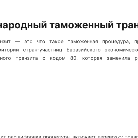
народный таможенный тра
анзит — это что
такое таможенная процедура, пр
ритории стран-участниц Евразийского экономичес
нного транзита с кодом 80, которая заменила р
ит расшифровка
процедуры включает перевозку това