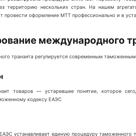
ез территорию нескольких стран. На нашем агрегат
ут провести
оформление МТТ
профессионально и в уст
рование международного т
ого транзита
регулируется современным таможенным 
н
зит товаров
— устаревшее понятие, которое сего
аможенному кодексу ЕАЭС
АЭС устанавливает единую процедуру таможенного тр