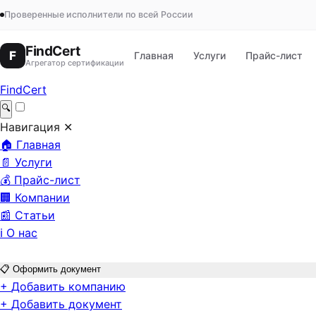
Проверенные исполнители по всей России
FindCert
F
Главная
Услуги
Прайс-лист
Агрегатор сертификации
FindCert
🔍
Навигация
✕
🏠
Главная
📄
Услуги
💰
Прайс-лист
🏢
Компании
📰
Статьи
ℹ️
О нас
📋
Оформить документ
+
Добавить компанию
+
Добавить документ