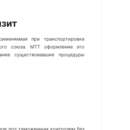
нзит
именяемая при транспортировке
кого союза.
МТТ оформление это
анее существовавшие процедуры
ров под таможенным контролем без