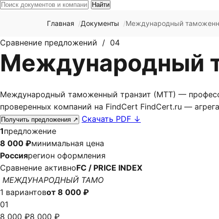
Найти
Главная
Документы
Международный таможенны
Сравнение предложений / 04
Международный т
Международный таможенный транзит (МТТ) — професс
проверенных компаний на FindCert FindCert.ru — агрегат
Скачать PDF
↓
Получить предложения
↗
1
предложение
8 000 ₽
минимальная цена
Россия
регион оформления
Сравнение активно
FC / PRICE INDEX
МЕЖДУНАРОДНЫЙ ТАМО
1 вариантов
от 8 000 ₽
01
8 000 ₽
8 000 ₽