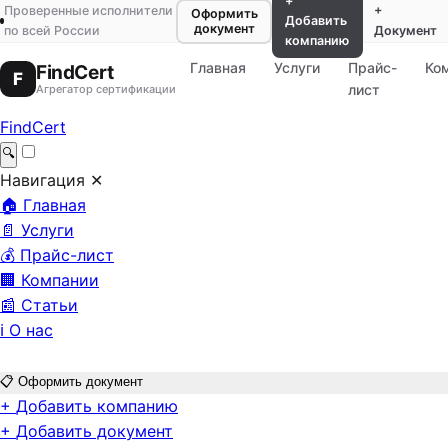
+
Проверенные исполнители
+
Оформить
Добавить
документ
по всей России
Документ
компанию
Главная
Услуги
Прайс-
Ко
FindCert
F
лист
Агрегатор сертификации
FindCert
🔍
Навигация
✕
🏠
Главная
📄
Услуги
💰
Прайс-лист
🏢
Компании
📰
Статьи
ℹ️
О нас
📋
Оформить документ
+
Добавить компанию
+
Добавить документ